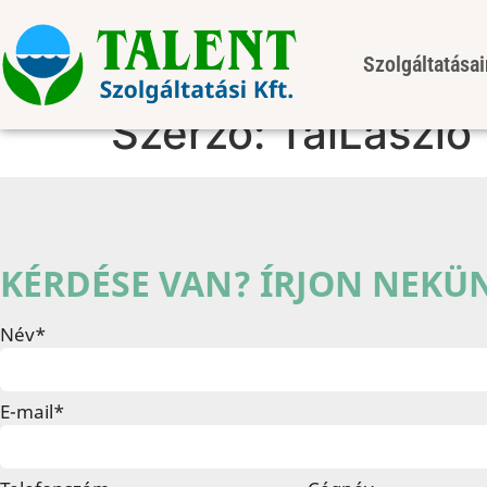
Szolgáltatása
Szerző:
TalLaszlo
KÉRDÉSE VAN? ÍRJON NEKÜ
Név*
E-mail*