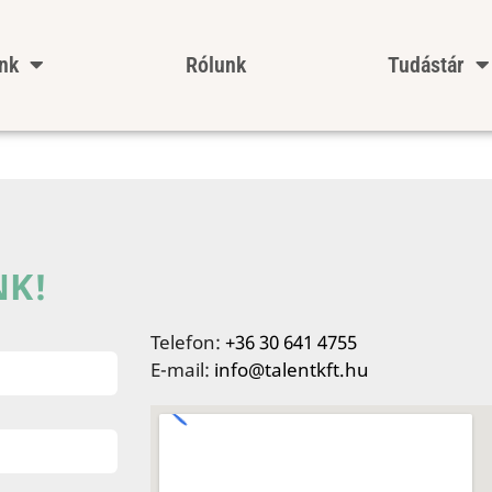
ink
Rólunk
Tudástár
NK!
Telefon:
+36 30 641 4755
E-mail:
info@talentkft.hu