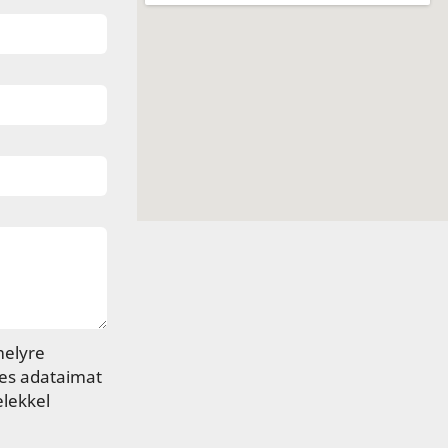
melyre
yes adataimat
elekkel