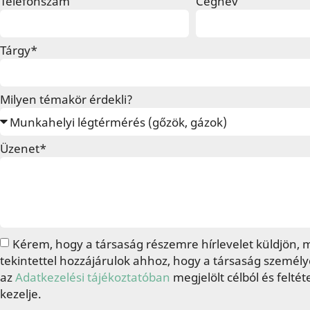
Telefonszám
Cégnév
Tárgy*
Milyen témakör érdekli?
Üzenet*
Kérem, hogy a társaság részemre hírlevelet küldjön, 
tekintettel hozzájárulok ahhoz, hogy a társaság személ
az
Adatkezelési tájékoztatóban
megjelölt célból és feltét
kezelje.